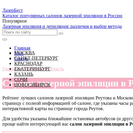
Лазер
Бест
Каталог популярных салонов лазерной эпиляции в России
Популярное
Лазерная эпиляция и депиляция: различия и выбор метода
Главная
МОСКВА
Блог
САНКТ-ПЕТЕРБУРГ
Города
КРАСНОДАР
Главная
ЕКАТЕРИНБУРГ
»
Московская область
КАЗАНЬ
СОЧИ
Студии лазерной эпиляции в Р
НОВОСИБИРСК
Рейтинг лучших салонов лазерной эпиляции Реутова и Москов
страницу с полной информацией об салоне, где указаны часы 
интерактивной карты на странице города Реутов.
Для удобства указаны ближайшие остановки автобусов (и друго
проще найти интересующий вас
салон лазерной эпиляции в Р