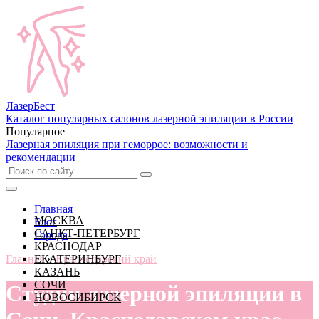
Лазер
Бест
Каталог популярных салонов лазерной эпиляции в России
Популярное
Лазерная эпиляция при геморрое: возможности и
рекомендации
Главная
МОСКВА
Блог
САНКТ-ПЕТЕРБУРГ
Города
КРАСНОДАР
Главная
ЕКАТЕРИНБУРГ
»
Краснодарский край
КАЗАНЬ
СОЧИ
Студии лазерной эпиляции в
НОВОСИБИРСК