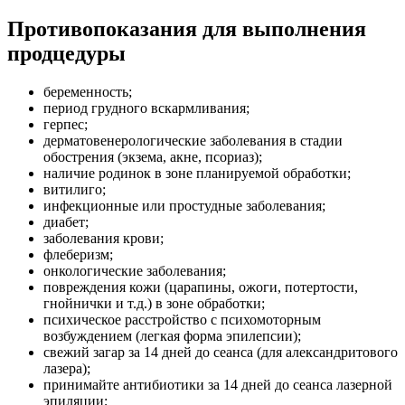
Противопоказания для выполнения
продцедуры
беременность;
период грудного вскармливания;
герпес;
дерматовенерологические заболевания в стадии
обострения (экзема, акне, псориаз);
наличие родинок в зоне планируемой обработки;
витилиго;
инфекционные или простудные заболевания;
диабет;
заболевания крови;
флеберизм;
онкологические заболевания;
повреждения кожи (царапины, ожоги, потертости,
гнойнички и т.д.) в зоне обработки;
психическое расстройство с психомоторным
возбуждением (легкая форма эпилепсии);
свежий загар за 14 дней до сеанса (для александритового
лазера);
принимайте антибиотики за 14 дней до сеанса лазерной
эпиляции;