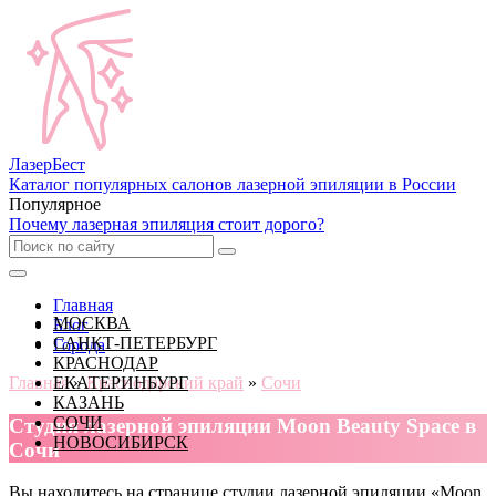
Лазер
Бест
Каталог популярных салонов лазерной эпиляции в России
Популярное
Почему лазерная эпиляция стоит дорого?
Главная
МОСКВА
Блог
САНКТ-ПЕТЕРБУРГ
Города
КРАСНОДАР
Главная
ЕКАТЕРИНБУРГ
»
Краснодарский край
»
Сочи
КАЗАНЬ
СОЧИ
Cтудия лазерной эпиляции Moon Beauty Space в
НОВОСИБИРСК
Сочи
Вы находитесь на странице студии лазерной эпиляции «Moon