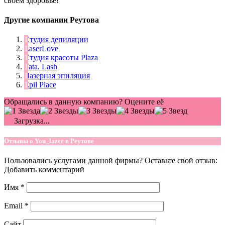
своем здоровье!
Другие компании Реутова
Студия депиляции
LaserLove
Студия красоты Plaza
Tata. Lash
Лазерная эпиляция
Epil Place
Обращались в данную компанию? Оцените её
Загрузка...
Отзывы о You_lazer в Реутове
Пользовались услугами данной фирмы? Оставьте свой отзыв:
Добавить комментарий
Имя
*
Email
*
Сайт