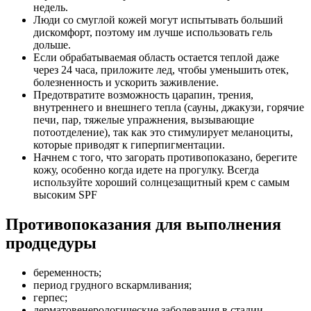
недель.
Люди со смуглой кожей могут испытывать больший
дискомфорт, поэтому им лучше использовать гель
дольше.
Если обрабатываемая область остается теплой даже
через 24 часа, приложите лед, чтобы уменьшить отек,
болезненность и ускорить заживление.
Предотвратите возможность царапин, трения,
внутреннего и внешнего тепла (сауны, джакузи, горячие
печи, пар, тяжелые упражнения, вызывающие
потоотделение), так как это стимулирует меланоциты,
которые приводят к гиперпигментации.
Начнем с того, что загорать противопоказано, берегите
кожу, особенно когда идете на прогулку. Всегда
используйте хороший солнцезащитный крем с самым
высоким SPF
Противопоказания для выполнения
продцедуры
беременность;
период грудного вскармливания;
герпес;
дерматовенерологические заболевания в стадии