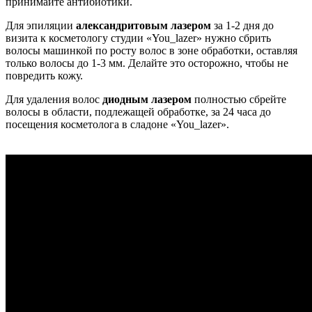
принимайте антибиотики.
Для эпиляции
александритовым лазером
за 1-2 дня до
визита к косметологу студии «You_lazer» нужно сбрить
волосы машинкой по росту волос в зоне обработки, оставляя
только волосы до 1-3 мм. Делайте это осторожно, чтобы не
повредить кожу.
Для удаления волос
диодным лазером
полностью сбрейте
волосы в области, подлежащей обработке, за 24 часа до
посещения косметолога в сладоне «You_lazer».