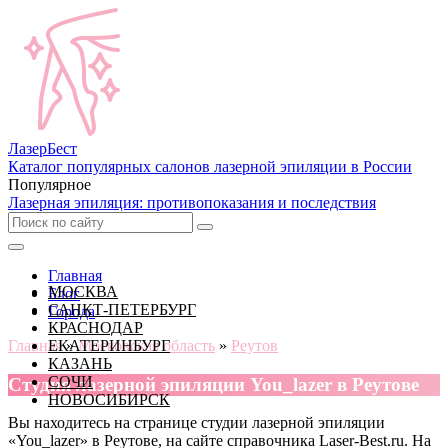
Лазер
Бест
Каталог популярных салонов лазерной эпиляции в России
Популярное
Лазерная эпиляция: противопоказания и последствия
Главная
МОСКВА
Блог
САНКТ-ПЕТЕРБУРГ
Города
КРАСНОДАР
Главная
ЕКАТЕРИНБУРГ
»
Московская область
»
Реутов
КАЗАНЬ
СОЧИ
Cтудия лазерной эпиляции You_lazer в Реутове
НОВОСИБИРСК
Вы находитесь на странице студии лазерной эпиляции
«You_lazer» в Реутове, на сайте справочника Laser-Best.ru. На