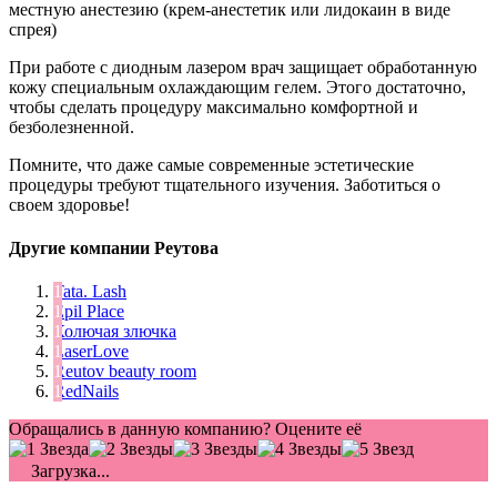
местную анестезию (крем-анестетик или лидокаин в виде
спрея)
При работе с диодным лазером врач защищает обработанную
кожу специальным охлаждающим гелем. Этого достаточно,
чтобы сделать процедуру максимально комфортной и
безболезненной.
Помните, что даже самые современные эстетические
процедуры требуют тщательного изучения. Заботиться о
своем здоровье!
Другие компании Реутова
Tata. Lash
Epil Place
Колючая злючка
LaserLove
Reutov beauty room
RedNails
Обращались в данную компанию? Оцените её
Загрузка...