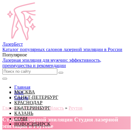
Лазер
Бест
Каталог популярных салонов лазерной эпиляции в России
Популярное
Лазерная эпиляция для мужчин: эффективность,
преимущества и рекомендации
Главная
МОСКВА
Блог
САНКТ-ПЕТЕРБУРГ
Города
КРАСНОДАР
Главная
ЕКАТЕРИНБУРГ
»
Московская область
»
Реутов
КАЗАНЬ
СОЧИ
Cтудия лазерной эпиляции Студия лазерной
НОВОСИБИРСК
эпиляции в Реутове