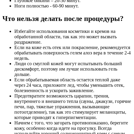
Глубокое бикини – 20-30 минут.
Ноги полностью - 60-90 минут.
Что нельзя делать после процедуры?
Избегайте использования косметики и кремов на
обработанной области, так как это может вызвать
раздражение.
Если на коже есть отек или покраснение, рекомендуется
обрабатывать поверхность гелем алоэ вера в течение 2-4
недель.
Люди со смуглой кожей могут испытывать больший
дискомфорт, поэтому им лучше использовать гель
дольше.
Если обрабатываемая область остается теплой даже
через 24 часа, приложите лед, чтобы уменьшить отек,
болезненность и ускорить заживление.
Предотвратите возможность царапин, трения,
внутреннего и внешнего тепла (сауны, джакузи, горячие
печи, пар, тяжелые упражнения, вызывающие
потоотделение), так как это стимулирует меланоциты,
которые приводят к гиперпигментации.
Начнем с того, что загорать противопоказано, берегите
кожу, особенно когда идете на прогулку. Всегда
используйте хороший солнцезащитный крем с самым