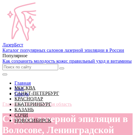
Лазер
Бест
Каталог популярных салонов лазерной эпиляции в России
Популярное
Как сохранить молодость кожи: правильный уход и витамины
Главная
МОСКВА
Блог
САНКТ-ПЕТЕРБУРГ
Города
КРАСНОДАР
Главная
ЕКАТЕРИНБУРГ
»
Ленинградская область
КАЗАНЬ
СОЧИ
Студии лазерной эпиляции в
НОВОСИБИРСК
Волосове, Ленинградской