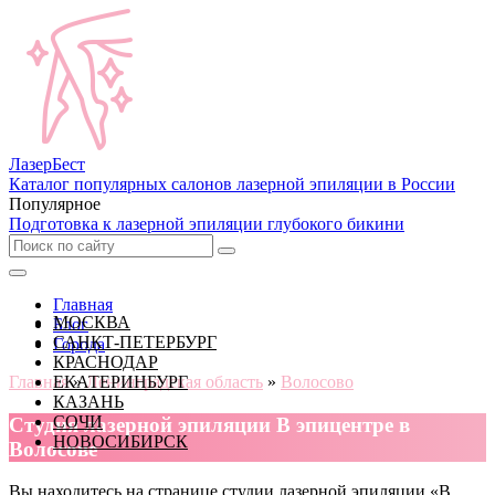
Лазер
Бест
Каталог популярных салонов лазерной эпиляции в России
Популярное
Подготовка к лазерной эпиляции глубокого бикини
Главная
МОСКВА
Блог
САНКТ-ПЕТЕРБУРГ
Города
КРАСНОДАР
Главная
ЕКАТЕРИНБУРГ
»
Ленинградская область
»
Волосово
КАЗАНЬ
СОЧИ
Cтудия лазерной эпиляции В эпицентре в
НОВОСИБИРСК
Волосове
Вы находитесь на странице студии лазерной эпиляции «В