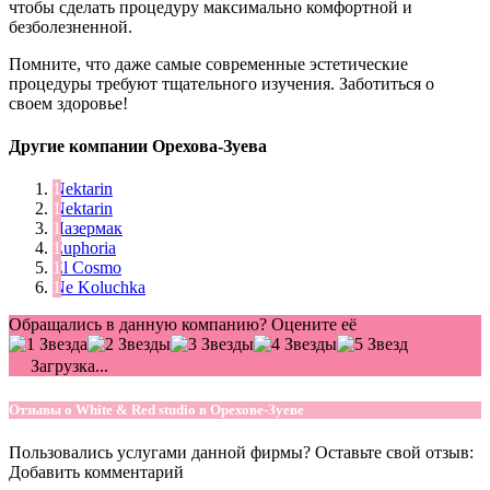
чтобы сделать процедуру максимально комфортной и
безболезненной.
Помните, что даже самые современные эстетические
процедуры требуют тщательного изучения. Заботиться о
своем здоровье!
Другие компании Орехова-Зуева
Nektarin
Nektarin
Лазермак
Euphoria
Èl Cosmo
Ne Koluchka
Обращались в данную компанию? Оцените её
Загрузка...
Отзывы о White & Red studio в Орехове-Зуеве
Пользовались услугами данной фирмы? Оставьте свой отзыв:
Добавить комментарий