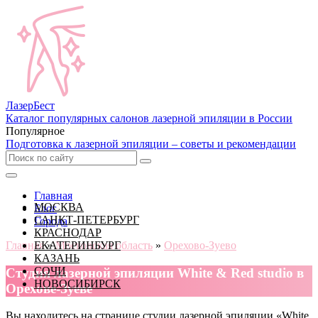
Лазер
Бест
Каталог популярных салонов лазерной эпиляции в России
Популярное
Подготовка к лазерной эпиляции – советы и рекомендации
Главная
МОСКВА
Блог
САНКТ-ПЕТЕРБУРГ
Города
КРАСНОДАР
Главная
ЕКАТЕРИНБУРГ
»
Московская область
»
Орехово-Зуево
КАЗАНЬ
СОЧИ
Cтудия лазерной эпиляции White & Red studio в
НОВОСИБИРСК
Орехове-Зуеве
Вы находитесь на странице студии лазерной эпиляции «White