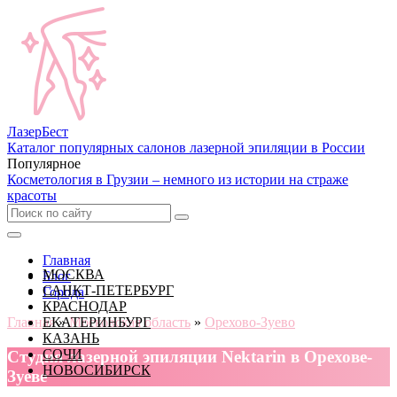
Лазер
Бест
Каталог популярных салонов лазерной эпиляции в России
Популярное
Косметология в Грузии – немного из истории на страже
красоты
Главная
МОСКВА
Блог
САНКТ-ПЕТЕРБУРГ
Города
КРАСНОДАР
Главная
ЕКАТЕРИНБУРГ
»
Московская область
»
Орехово-Зуево
КАЗАНЬ
СОЧИ
Cтудия лазерной эпиляции Nektarin в Орехове-
НОВОСИБИРСК
Зуеве