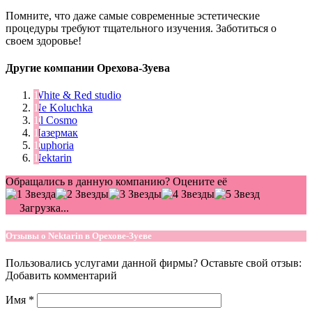
Помните, что даже самые современные эстетические
процедуры требуют тщательного изучения. Заботиться о
своем здоровье!
Другие компании Орехова-Зуева
White & Red studio
Ne Koluchka
Èl Cosmo
Лазермак
Euphoria
Nektarin
Обращались в данную компанию? Оцените её
Загрузка...
Отзывы о Nektarin в Орехове-Зуеве
Пользовались услугами данной фирмы? Оставьте свой отзыв:
Добавить комментарий
Имя
*