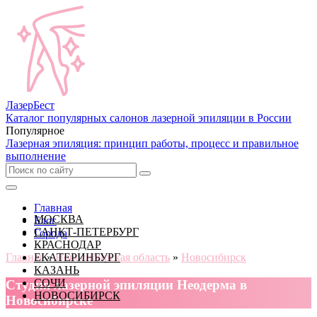
Лазер
Бест
Каталог популярных салонов лазерной эпиляции в России
Популярное
Лазерная эпиляция: принцип работы, процесс и правильное
выполнение
Главная
МОСКВА
Блог
САНКТ-ПЕТЕРБУРГ
Города
КРАСНОДАР
Главная
ЕКАТЕРИНБУРГ
»
Новосибирская область
»
Новосибирск
КАЗАНЬ
СОЧИ
Cтудия лазерной эпиляции Неодерма в
НОВОСИБИРСК
Новосибирске