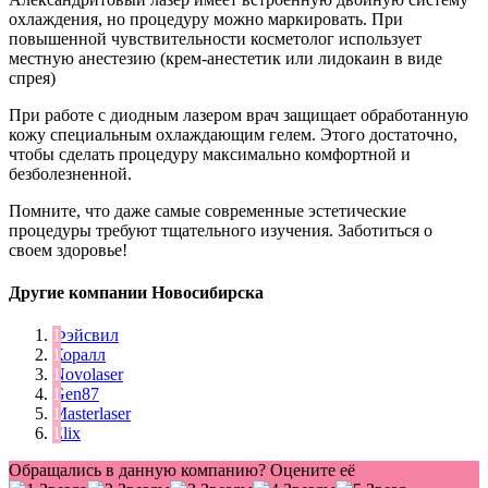
охлаждения, но процедуру можно маркировать. При
повышенной чувствительности косметолог использует
местную анестезию (крем-анестетик или лидокаин в виде
спрея)
При работе с диодным лазером врач защищает обработанную
кожу специальным охлаждающим гелем. Этого достаточно,
чтобы сделать процедуру максимально комфортной и
безболезненной.
Помните, что даже самые современные эстетические
процедуры требуют тщательного изучения. Заботиться о
своем здоровье!
Другие компании Новосибирска
Фэйсвил
Коралл
Novolaser
Gen87
Masterlaser
Elix
Обращались в данную компанию? Оцените её