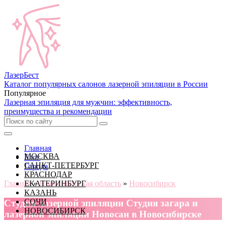
Лазер
Бест
Каталог популярных салонов лазерной эпиляции в России
Популярное
Лазерная эпиляция для мужчин: эффективность,
преимущества и рекомендации
Главная
МОСКВА
Блог
САНКТ-ПЕТЕРБУРГ
Города
КРАСНОДАР
Главная
ЕКАТЕРИНБУРГ
»
Новосибирская область
»
Новосибирск
КАЗАНЬ
СОЧИ
Cтудия лазерной эпиляции Студия загара и
НОВОСИБИРСК
лазерной эпиляции Новосан в Новосибирске