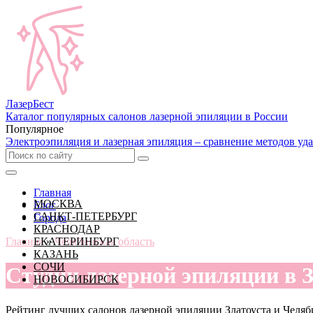
Лазер
Бест
Каталог популярных салонов лазерной эпиляции в России
Популярное
Электроэпиляция и лазерная эпиляция – сравнение методов уд
Главная
МОСКВА
Блог
САНКТ-ПЕТЕРБУРГ
Города
КРАСНОДАР
Главная
ЕКАТЕРИНБУРГ
»
Челябинская область
КАЗАНЬ
СОЧИ
Студии лазерной эпиляции в З
НОВОСИБИРСК
Рейтинг лучших салонов лазерной эпиляции Златоуста и Челя