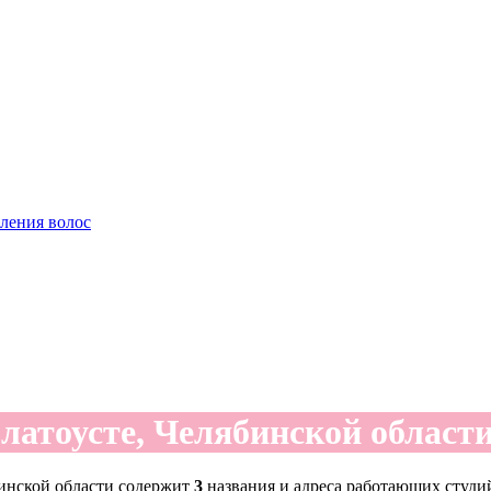
аления волос
латоусте, Челябинской област
бинской области содержит
3
названия и адреса работающих студий