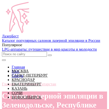
Лазер
Бест
Каталог популярных салонов лазерной эпиляции в России
Популярное
LPG-аппараты: путешествие в мир красоты и молодости
Главная
МОСКВА
Блог
САНКТ-ПЕТЕРБУРГ
Города
КРАСНОДАР
Главная
ЕКАТЕРИНБУРГ
»
Республика Татарстан
КАЗАНЬ
СОЧИ
Студии лазерной эпиляции в
НОВОСИБИРСК
Зеленодольске, Республике