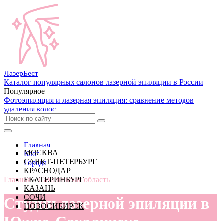
Лазер
Бест
Каталог популярных салонов лазерной эпиляции в России
Популярное
Фотоэпиляция и лазерная эпиляция: сравнение методов
удаления волос
Главная
МОСКВА
Блог
САНКТ-ПЕТЕРБУРГ
Города
КРАСНОДАР
Главная
ЕКАТЕРИНБУРГ
»
Сахалинская область
КАЗАНЬ
СОЧИ
Студии лазерной эпиляции в
НОВОСИБИРСК