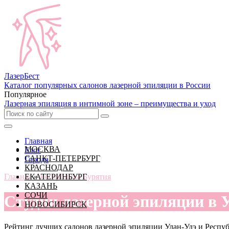
Лазер
Бест
Каталог популярных салонов лазерной эпиляции в России
Популярное
Лазерная эпиляция в интимной зоне – преимущества и уход
Главная
МОСКВА
Блог
САНКТ-ПЕТЕРБУРГ
Города
КРАСНОДАР
Главная
ЕКАТЕРИНБУРГ
»
Республика Бурятия
КАЗАНЬ
СОЧИ
Студии лазерной эпиляции в 
НОВОСИБИРСК
Рейтинг лучших салонов лазерной эпиляции Улан-Удэ и Респу