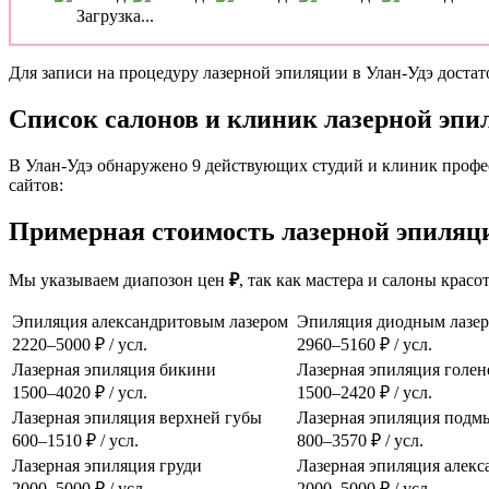
Загрузка...
Для записи на процедуру лазерной эпиляции в Улан-Удэ достато
Список салонов и клиник лазерной эпи
В Улан-Удэ обнаружено 9 действующих студий и клиник профе
сайтов:
Примерная стоимость лазерной эпиляции
Мы указываем диапозон цен
₽
, так как мастера и салоны крас
Эпиляция александритовым лазером
Эпиляция диодным лазе
2220–5000 ₽ / усл.
2960–5160 ₽ / усл.
Лазерная эпиляция бикини
Лазерная эпиляция голен
1500–4020 ₽ / усл.
1500–2420 ₽ / усл.
Лазерная эпиляция верхней губы
Лазерная эпиляция подм
600–1510 ₽ / усл.
800–3570 ₽ / усл.
Лазерная эпиляция груди
Лазерная эпиляция алек
2000–5000 ₽ / усл.
2000–5000 ₽ / усл.