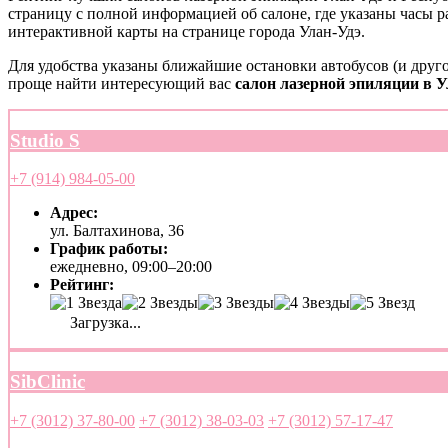
страницу с полной информацией об салоне, где указаны часы 
интерактивной карты на странице города Улан-Удэ.
Для удобства указаны ближайшие остановки автобусов (и друго
проще найти интересующий вас
салон лазерной эпиляции в У
Studio S
+7 (914) 984-05-00
Адрес:
ул. Балтахинова, 36
График работы:
ежедневно, 09:00–20:00
Рейтинг:
Загрузка...
SibClinic
+7 (3012) 37-80-00
+7 (3012) 38-03-03
+7 (3012) 57-17-47