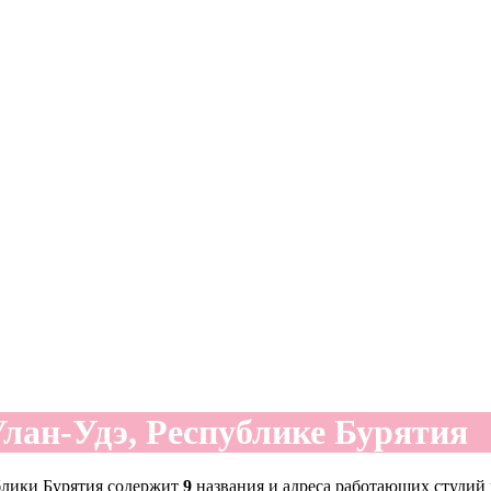
Улан-Удэ, Республике Бурятия
блики Бурятия содержит
9
названия и адреса работающих студий 