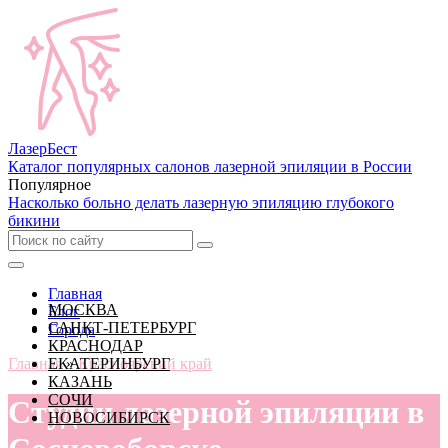
Лазер
Бест
Каталог популярных салонов лазерной эпиляции в России
Популярное
Насколько больно делать лазерную эпиляцию глубокого
бикини
Главная
МОСКВА
Блог
САНКТ-ПЕТЕРБУРГ
Города
КРАСНОДАР
Главная
ЕКАТЕРИНБУРГ
»
Красноярский край
КАЗАНЬ
СОЧИ
Студии лазерной эпиляции в
НОВОСИБИРСК