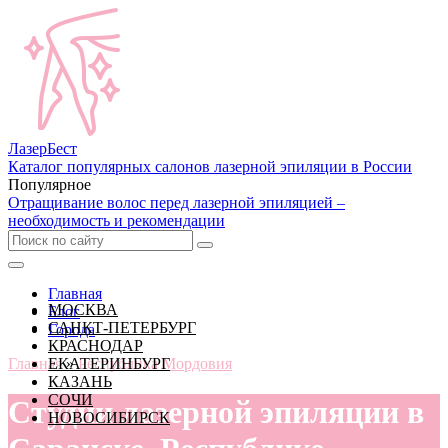
Лазер
Бест
Каталог популярных салонов лазерной эпиляции в России
Популярное
Отращивание волос перед лазерной эпиляцией –
необходимость и рекомендации
Главная
МОСКВА
Блог
САНКТ-ПЕТЕРБУРГ
Города
КРАСНОДАР
Главная
ЕКАТЕРИНБУРГ
»
Республика Мордовия
КАЗАНЬ
СОЧИ
Студии лазерной эпиляции в
НОВОСИБИРСК