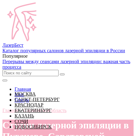
Лазер
Бест
Каталог популярных салонов лазерной эпиляции в России
Популярное
Перерывы между сеансами лазерной эпиляции: важная часть
процесса
Главная
МОСКВА
Блог
САНКТ-ПЕТЕРБУРГ
Города
КРАСНОДАР
Главная
ЕКАТЕРИНБУРГ
»
Саратовская область
КАЗАНЬ
СОЧИ
Студии лазерной эпиляции в
НОВОСИБИРСК