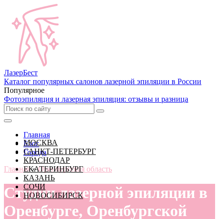
Лазер
Бест
Каталог популярных салонов лазерной эпиляции в России
Популярное
Фотоэпиляция и лазерная эпиляция: отзывы и разница
Главная
МОСКВА
Блог
САНКТ-ПЕТЕРБУРГ
Города
КРАСНОДАР
Главная
ЕКАТЕРИНБУРГ
»
Оренбургская область
КАЗАНЬ
СОЧИ
Студии лазерной эпиляции в
НОВОСИБИРСК
Оренбурге, Оренбургской