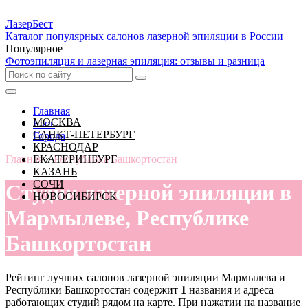
Лазер
Бест
Каталог популярных салонов лазерной эпиляции в России
Популярное
Фотоэпиляция и лазерная эпиляция: отзывы и разница
Главная
МОСКВА
Блог
САНКТ-ПЕТЕРБУРГ
Города
КРАСНОДАР
Главная
ЕКАТЕРИНБУРГ
»
Республика Башкортостан
КАЗАНЬ
СОЧИ
Студии лазерной эпиляции в
НОВОСИБИРСК
Мармылеве, Республике
Башкортостан
Рейтинг лучших салонов лазерной эпиляции Мармылева и
Республики Башкортостан содержит
1
названия и адреса
работающих студий рядом на карте. При нажатии на название