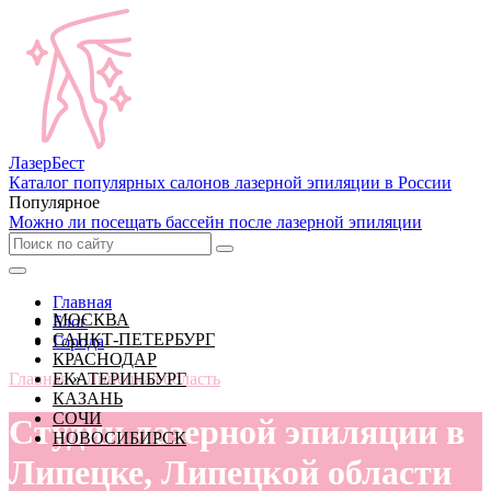
Лазер
Бест
Каталог популярных салонов лазерной эпиляции в России
Популярное
Можно ли посещать бассейн после лазерной эпиляции
Главная
МОСКВА
Блог
САНКТ-ПЕТЕРБУРГ
Города
КРАСНОДАР
Главная
ЕКАТЕРИНБУРГ
»
Липецкая область
КАЗАНЬ
СОЧИ
Студии лазерной эпиляции в
НОВОСИБИРСК
Липецке, Липецкой области