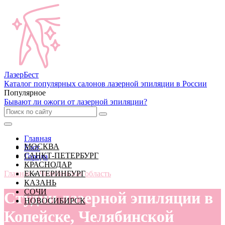
Лазер
Бест
Каталог популярных салонов лазерной эпиляции в России
Популярное
Бывают ли ожоги от лазерной эпиляции?
Главная
МОСКВА
Блог
САНКТ-ПЕТЕРБУРГ
Города
КРАСНОДАР
Главная
ЕКАТЕРИНБУРГ
»
Челябинская область
КАЗАНЬ
СОЧИ
Студии лазерной эпиляции в
НОВОСИБИРСК
Копейске, Челябинской