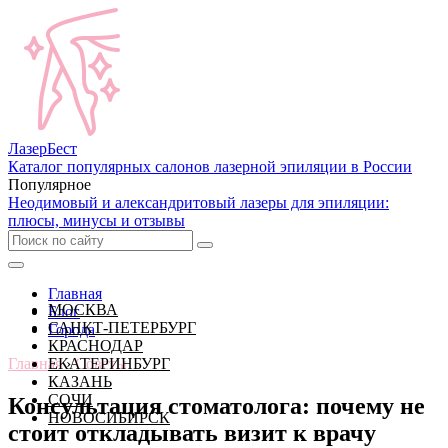
Лазер
Бест
Каталог популярных салонов лазерной эпиляции в России
Популярное
Неодимовый и александритовый лазеры для эпиляции:
плюсы, минусы и отзывы
Главная
МОСКВА
Блог
САНКТ-ПЕТЕРБУРГ
Города
КРАСНОДАР
Главная
ЕКАТЕРИНБУРГ
›
Советы
КАЗАНЬ
СОЧИ
Консультация стоматолога: почему не
НОВОСИБИРСК
стоит откладывать визит к врачу