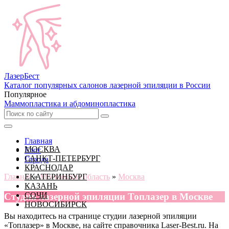
Лазер
Бест
Каталог популярных салонов лазерной эпиляции в России
Популярное
Маммопластика и абдоминопластика
Главная
МОСКВА
Блог
САНКТ-ПЕТЕРБУРГ
Города
КРАСНОДАР
Главная
ЕКАТЕРИНБУРГ
»
Московская область
»
Москва
КАЗАНЬ
СОЧИ
Cтудия лазерной эпиляции Топлазер в Москве
НОВОСИБИРСК
Вы находитесь на странице студии лазерной эпиляции
«Топлазер» в Москве, на сайте справочника Laser-Best.ru. На