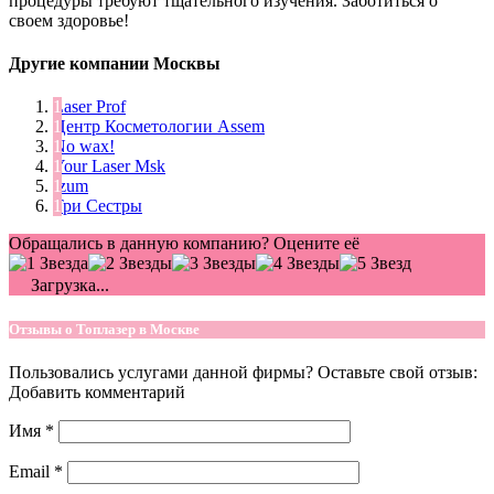
процедуры требуют тщательного изучения. Заботиться о
своем здоровье!
Другие компании Москвы
Laser Prof
Центр Косметологии Assem
No wax!
Your Laser Msk
Izum
Три Сестры
Обращались в данную компанию? Оцените её
Загрузка...
Отзывы о Топлазер в Москве
Пользовались услугами данной фирмы? Оставьте свой отзыв:
Добавить комментарий
Имя
*
Email
*