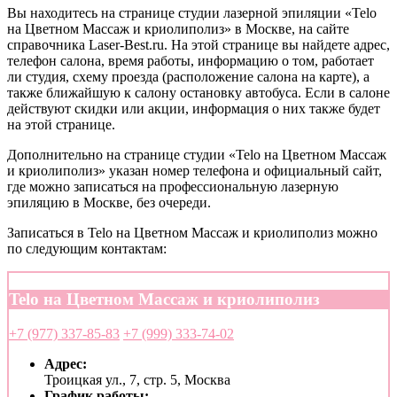
Вы находитесь на странице студии лазерной эпиляции «Telo
на Цветном Массаж и криолиполиз» в Москве, на сайте
справочника Laser-Best.ru. На этой странице вы найдете адрес,
телефон салона, время работы, информацию о том, работает
ли студия, схему проезда (расположение салона на карте), а
также ближайшую к салону остановку автобуса. Если в салоне
действуют скидки или акции, информация о них также будет
на этой странице.
Дополнительно на странице студии «Telo на Цветном Массаж
и криолиполиз» указан номер телефона и официальный сайт,
где можно записаться на профессиональную лазерную
эпиляцию в Москве, без очереди.
Записаться в Telo на Цветном Массаж и криолиполиз можно
по следующим контактам:
Telo на Цветном Массаж и криолиполиз
+7 (977) 337-85-83
+7 (999) 333-74-02
Адрес:
Троицкая ул., 7, стр. 5, Москва
График работы: