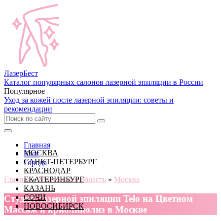
Лазер
Бест
Каталог популярных салонов лазерной эпиляции в России
Популярное
Уход за кожей после лазерной эпиляции: советы и
рекомендации
Главная
МОСКВА
Блог
САНКТ-ПЕТЕРБУРГ
Города
КРАСНОДАР
Главная
ЕКАТЕРИНБУРГ
»
Московская область
»
Москва
КАЗАНЬ
СОЧИ
Cтудия лазерной эпиляции Telo на Цветном
НОВОСИБИРСК
Массаж и криолиполиз в Москве