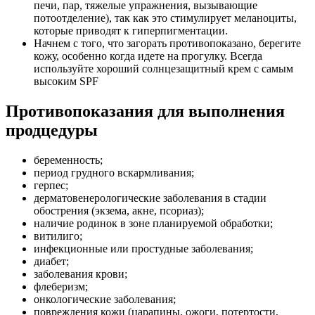
печи, пар, тяжелые упражнения, вызывающие
потоотделение), так как это стимулирует меланоциты,
которые приводят к гиперпигментации.
Начнем с того, что загорать противопоказано, берегите
кожу, особенно когда идете на прогулку. Всегда
используйте хороший солнцезащитный крем с самым
высоким SPF
Противопоказания для выполнения
продцедуры
беременность;
период грудного вскармливания;
герпес;
дерматовенерологические заболевания в стадии
обострения (экзема, акне, псориаз);
наличие родинок в зоне планируемой обработки;
витилиго;
инфекционные или простудные заболевания;
диабет;
заболевания крови;
флеберизм;
онкологические заболевания;
повреждения кожи (царапины, ожоги, потертости,