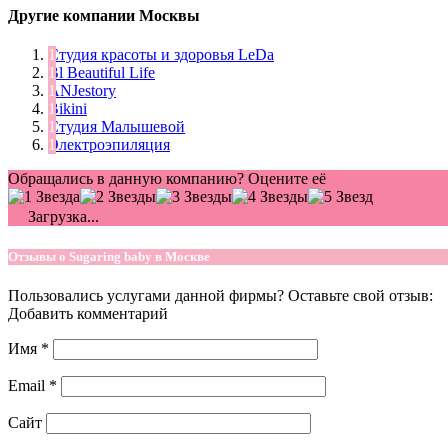
Другие компании Москвы
Студия красоты и здоровья LeDa
Bl Beautiful Life
ANJestory
Bikini
Студия Малышевой
Электроэпиляция
Обращались в данную компанию? Оцените её
Загрузка...
Отзывы о Sugaring baby в Москве
Пользовались услугами данной фирмы? Оставьте свой отзыв:
Добавить комментарий
Имя
*
Email
*
Сайт