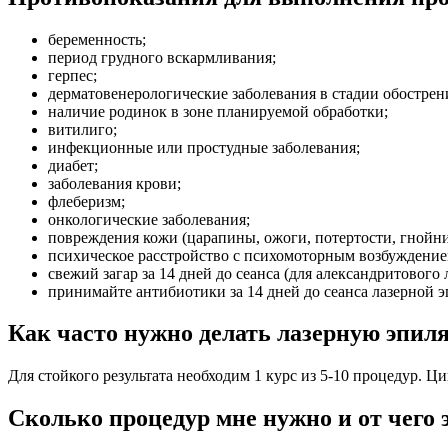
беременность;
период грудного вскармливания;
герпес;
дерматовенерологические заболевания в стадии обострения
наличие родинок в зоне планируемой обработки;
витилиго;
инфекционные или простудные заболевания;
диабет;
заболевания крови;
флеберизм;
онкологические заболевания;
повреждения кожи (царапины, ожоги, потертости, гнойнич
психическое расстройство с психомоторным возбуждением
свежий загар за 14 дней до сеанса (для александритового л
принимайте антибиотики за 14 дней до сеанса лазерной 
Как часто нужно делать лазерную эпил
Для стойкого результата необходим 1 курс из 5-10 процедур. Ц
Сколько процедур мне нужно и от чего 