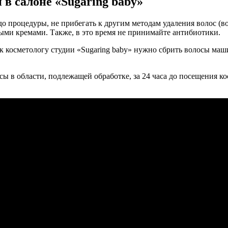
 в салоне «Sugaring baby»
о процедуры, не прибегать к другим методам удаления волос (воск
ными кремами. Также, в это время не принимайте антибиотики.
 к косметологу студии «Sugaring baby» нужно сбрить волосы маш
ы в области, подлежащей обработке, за 24 часа до посещения кос