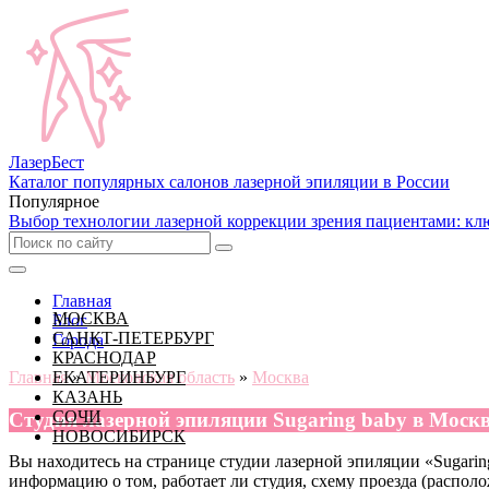
Лазер
Бест
Каталог популярных салонов лазерной эпиляции в России
Популярное
Выбор технологии лазерной коррекции зрения пациентами: кл
Главная
МОСКВА
Блог
САНКТ-ПЕТЕРБУРГ
Города
КРАСНОДАР
Главная
ЕКАТЕРИНБУРГ
»
Московская область
»
Москва
КАЗАНЬ
СОЧИ
Cтудия лазерной эпиляции Sugaring baby в Моск
НОВОСИБИРСК
Вы находитесь на странице студии лазерной эпиляции «Sugaring 
информацию о том, работает ли студия, схему проезда (располо