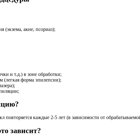
 (экзема, акне, псориаз);
ки и т.д.) в зоне обработки;
 (легкая форма эпилепсии);
азера);
эпиляции;
яцию?
икл повторяется каждые 2-5 лет (в зависимости от обрабатываемой
это зависит?