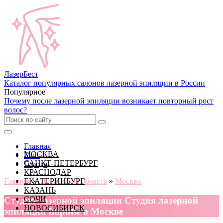
Лазер
Бест
Каталог популярных салонов лазерной эпиляции в России
Популярное
Почему после лазерной эпиляции возникает повторный рост
волос?
Главная
МОСКВА
Блог
САНКТ-ПЕТЕРБУРГ
Города
КРАСНОДАР
Главная
ЕКАТЕРИНБУРГ
»
Московская область
»
Москва
КАЗАНЬ
СОЧИ
Cтудия лазерной эпиляции Студия лазерной
НОВОСИБИРСК
эпиляции Impulse в Москве