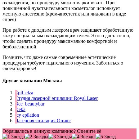
охлаждения, но процедуру можно маркировать. При
повышенной чувствительности косметолог использует
местную анестезию (крем-анестетик или лидокаин в виде
спрея)
При работе с диодным лазером врач защищает обработанную
кожу специальным охлаждающим гелем. Этого достаточно,
чтобы сделать процедуру максимально комфортной и
безболезненной.
Помните, что даже самые современные эстетические
процедуры требуют тщательного изучения. Заботиться о
своем здоровье!
Другие компании Москвы
Epil_elza
Студия лазерной эпиляции Royal Laser
Bee_beautybar
Deka
Icy epilation
Лазерная эпиляция Оникс
Обращались в данную компанию? Оцените её