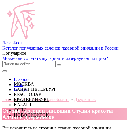
Лазер
Бест
Каталог популярных салонов лазерной эпиляции в России
Популярное
Можно ли сочетать шугаринг и лазерную эпиляцию?
Главная
МОСКВА
Блог
САНКТ-ПЕТЕРБУРГ
Города
КРАСНОДАР
Главная
ЕКАТЕРИНБУРГ
»
Нижегородская область
»
Дзержинск
КАЗАНЬ
СОЧИ
Cтудия лазерной эпиляции Студия красоты
НОВОСИБИРСК
Алмаз в Дзержинске
Вы находитесь на странице студии лазерной эпиляции