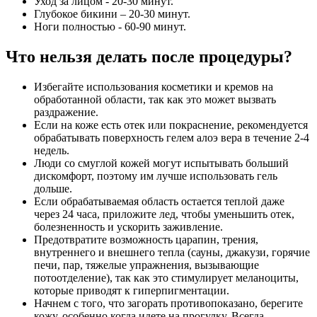
Уход за лицом - 20-30 минут.
Глубокое бикини – 20-30 минут.
Ноги полностью - 60-90 минут.
Что нельзя делать после процедуры?
Избегайте использования косметики и кремов на
обработанной области, так как это может вызвать
раздражение.
Если на коже есть отек или покраснение, рекомендуется
обрабатывать поверхность гелем алоэ вера в течение 2-4
недель.
Люди со смуглой кожей могут испытывать больший
дискомфорт, поэтому им лучше использовать гель
дольше.
Если обрабатываемая область остается теплой даже
через 24 часа, приложите лед, чтобы уменьшить отек,
болезненность и ускорить заживление.
Предотвратите возможность царапин, трения,
внутреннего и внешнего тепла (сауны, джакузи, горячие
печи, пар, тяжелые упражнения, вызывающие
потоотделение), так как это стимулирует меланоциты,
которые приводят к гиперпигментации.
Начнем с того, что загорать противопоказано, берегите
кожу, особенно когда идете на прогулку. Всегда