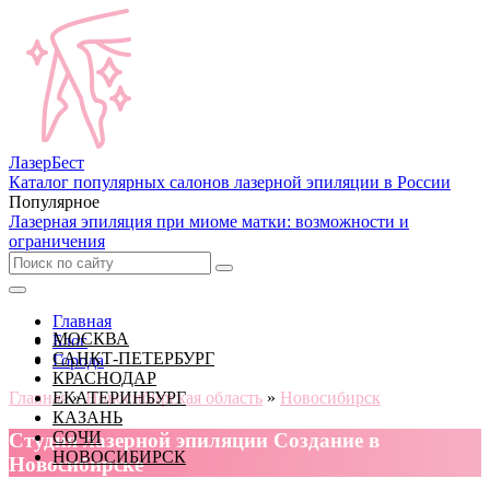
Лазер
Бест
Каталог популярных салонов лазерной эпиляции в России
Популярное
Лазерная эпиляция при миоме матки: возможности и
ограничения
Главная
МОСКВА
Блог
САНКТ-ПЕТЕРБУРГ
Города
КРАСНОДАР
Главная
ЕКАТЕРИНБУРГ
»
Новосибирская область
»
Новосибирск
КАЗАНЬ
СОЧИ
Cтудия лазерной эпиляции Создание в
НОВОСИБИРСК
Новосибирске