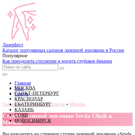
Лазер
Бест
Каталог популярных салонов лазерной эпиляции в России
Популярное
Как преодолеть стеснение и носить глубокое бикини
Главная
МОСКВА
Блог
САНКТ-ПЕТЕРБУРГ
Города
КРАСНОДАР
Главная
ЕКАТЕРИНБУРГ
»
Московская область
»
Москва
КАЗАНЬ
СОЧИ
Cтудия лазерной эпиляции Sevda Clinik в
НОВОСИБИРСК
Москве
Вы находитесь на странице студии лазерной эпиляции «Sevda