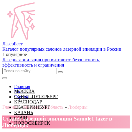
Лазер
Бест
Каталог популярных салонов лазерной эпиляции в России
Популярное
Лазерная эпиляция при витилиго: безопасность,
эффективность и ограничения
Главная
МОСКВА
Блог
САНКТ-ПЕТЕРБУРГ
Города
КРАСНОДАР
Главная
ЕКАТЕРИНБУРГ
»
Московская область
»
Люберцы
КАЗАНЬ
СОЧИ
Cтудия лазерной эпиляции Samolet. lazer в
НОВОСИБИРСК
Люберцах