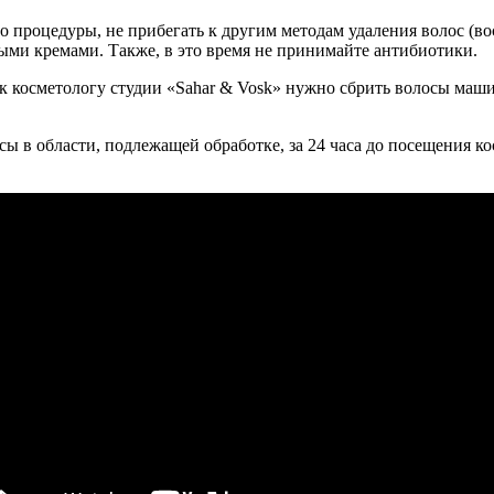
 процедуры, не прибегать к другим методам удаления волос (воск,
ными кремами. Также, в это время не принимайте антибиотики.
а к косметологу студии «Sahar & Vosk» нужно сбрить волосы маши
ы в области, подлежащей обработке, за 24 часа до посещения ко