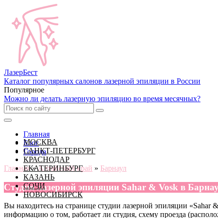
Лазер
Бест
Каталог популярных салонов лазерной эпиляции в России
Популярное
Можно ли делать лазерную эпиляцию во время месячных?
Главная
МОСКВА
Блог
САНКТ-ПЕТЕРБУРГ
Города
КРАСНОДАР
Главная
ЕКАТЕРИНБУРГ
»
Алтайский край
»
Барнаул
КАЗАНЬ
СОЧИ
Cтудия лазерной эпиляции Sahar & Vosk в Барна
НОВОСИБИРСК
Вы находитесь на странице студии лазерной эпиляции «Sahar & V
информацию о том, работает ли студия, схему проезда (располо