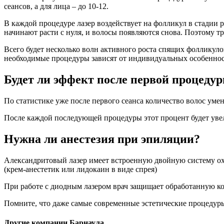
сеансов, а для лица – до 10-12.
В каждой процедуре лазер воздействует на фолликул в стадии 
начинают расти с нуля, и волосы появляются снова. Поэтому тр
Всего будет несколько волн активного роста спящих фолликулов
необходимые процедуры зависят от индивидуальных особенносте
Будет ли эффект после первой процеду
По статистике уже после первого сеанса количество волос уме
После каждой последующей процедуры этот процент будет уве
Нужна ли анестезия при эпиляции?
Александритовый лазер имеет встроенную двойную систему ох
(крем-анестетик или лидокаин в виде спрея)
При работе с диодным лазером врач защищает обработанную к
Помните, что даже самые современные эстетические процедуры 
Другие компании Барнаула