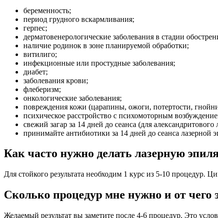
беременность;
период грудного вскармливания;
герпес;
дерматовенерологические заболевания в стадии обострения
наличие родинок в зоне планируемой обработки;
витилиго;
инфекционные или простудные заболевания;
диабет;
заболевания крови;
флеберизм;
онкологические заболевания;
повреждения кожи (царапины, ожоги, потертости, гнойнич
психическое расстройство с психомоторным возбуждением
свежий загар за 14 дней до сеанса (для александритового л
принимайте антибиотики за 14 дней до сеанса лазерной 
Как часто нужно делать лазерную эпил
Для стойкого результата необходим 1 курс из 5-10 процедур. Ц
Сколько процедур мне нужно и от чего 
Желаемый результат вы заметите после 4-6 процедур. Это услов