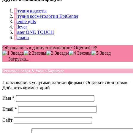
Студия красоты
Студия косметологии EpiCenter
Gentle girls
Klever
Laser ONE TOUCH
Велана
Обращались в данную компанию? Оцените её
Загрузка...
Отзывы о Sahar & Vosk в Барнауле
Пользовались услугами данной фирмы? Оставьте свой отзыв:
Добавить комментарий
Имя
*
Email
*
Сайт