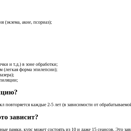
 (экзема, акне, псориаз);
ки и т.д.) в зоне обработки;
 (легкая форма эпилепсии);
азера);
эпиляции;
яцию?
икл повторяется каждые 2-5 лет (в зависимости от обрабатываемой
это зависит?
ные рамки, курс может состоять из 10 и даже 15 сеансов. Это за