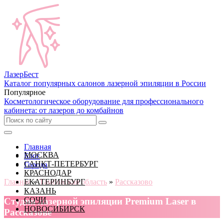
Лазер
Бест
Каталог популярных салонов лазерной эпиляции в России
Популярное
Косметологическое оборудование для профессионального
кабинета: от лазеров до комбайнов
Главная
МОСКВА
Блог
САНКТ-ПЕТЕРБУРГ
Города
КРАСНОДАР
Главная
ЕКАТЕРИНБУРГ
»
Тамбовская область
»
Рассказово
КАЗАНЬ
СОЧИ
Cтудия лазерной эпиляции Premium Laser в
НОВОСИБИРСК
Рассказове