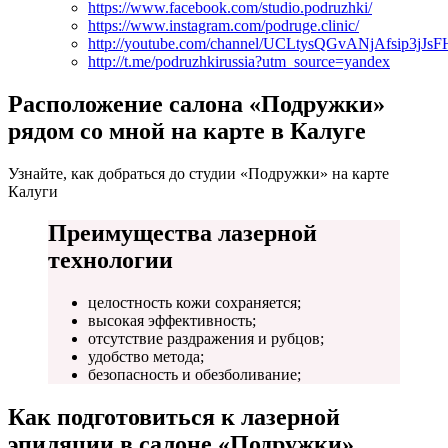
https://www.facebook.com/studio.podruzhki/
https://www.instagram.com/podruge.clinic/
http://youtube.com/channel/UCLtysQGvANjAfsip3jJs
http://t.me/podruzhkirussia?utm_source=yandex
Расположение салона «Подружки»
рядом со мной на карте в Калуге
Узнайте, как добраться до студии «Подружки» на карте
Калуги
Преимущества лазерной
технологии
целостность кожи сохраняется;
высокая эффективность;
отсутствие раздражения и рубцов;
удобство метода;
безопасность и обезболивание;
Как подготовиться к лазерной
эпиляции в салоне «Подружки»