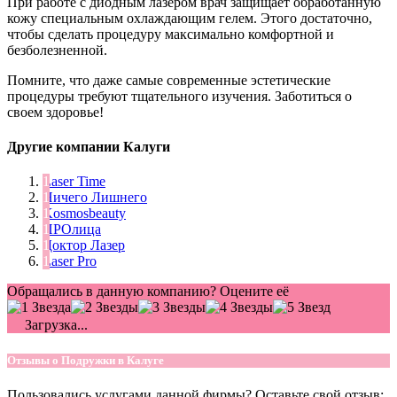
При работе с диодным лазером врач защищает обработанную
кожу специальным охлаждающим гелем. Этого достаточно,
чтобы сделать процедуру максимально комфортной и
безболезненной.
Помните, что даже самые современные эстетические
процедуры требуют тщательного изучения. Заботиться о
своем здоровье!
Другие компании Калуги
Laser Time
Ничего Лишнего
Kosmosbeauty
ПРОлица
Доктор Лазер
Laser Pro
Обращались в данную компанию? Оцените её
Загрузка...
Отзывы о Подружки в Калуге
Пользовались услугами данной фирмы? Оставьте свой отзыв: