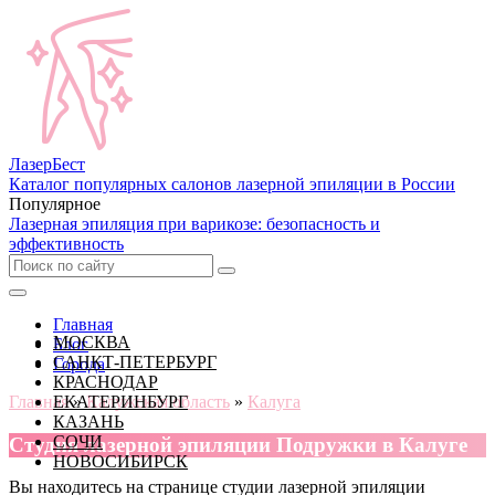
Лазер
Бест
Каталог популярных салонов лазерной эпиляции в России
Популярное
Лазерная эпиляция при варикозе: безопасность и
эффективность
Главная
МОСКВА
Блог
САНКТ-ПЕТЕРБУРГ
Города
КРАСНОДАР
Главная
ЕКАТЕРИНБУРГ
»
Калужская область
»
Калуга
КАЗАНЬ
СОЧИ
Cтудия лазерной эпиляции Подружки в Калуге
НОВОСИБИРСК
Вы находитесь на странице студии лазерной эпиляции