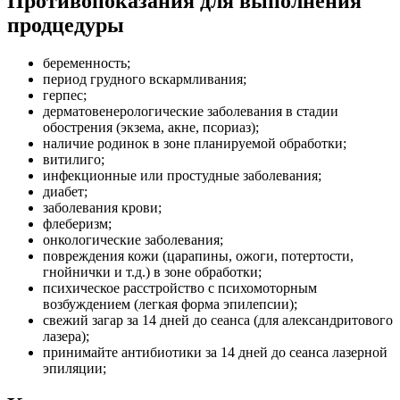
Противопоказания для выполнения
продцедуры
беременность;
период грудного вскармливания;
герпес;
дерматовенерологические заболевания в стадии
обострения (экзема, акне, псориаз);
наличие родинок в зоне планируемой обработки;
витилиго;
инфекционные или простудные заболевания;
диабет;
заболевания крови;
флеберизм;
онкологические заболевания;
повреждения кожи (царапины, ожоги, потертости,
гнойнички и т.д.) в зоне обработки;
психическое расстройство с психомоторным
возбуждением (легкая форма эпилепсии);
свежий загар за 14 дней до сеанса (для александритового
лазера);
принимайте антибиотики за 14 дней до сеанса лазерной
эпиляции;