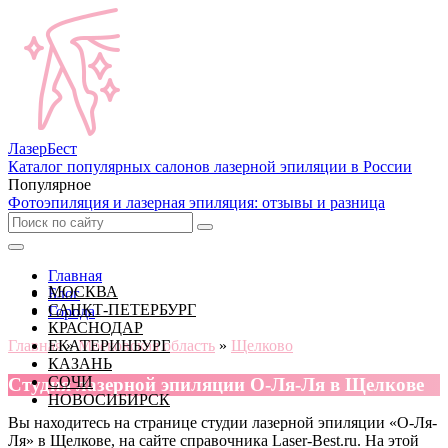
Лазер
Бест
Каталог популярных салонов лазерной эпиляции в России
Популярное
Фотоэпиляция и лазерная эпиляция: отзывы и разница
Главная
МОСКВА
Блог
САНКТ-ПЕТЕРБУРГ
Города
КРАСНОДАР
Главная
ЕКАТЕРИНБУРГ
»
Московская область
»
Щелково
КАЗАНЬ
СОЧИ
Cтудия лазерной эпиляции О-Ля-Ля в Щелкове
НОВОСИБИРСК
Вы находитесь на странице студии лазерной эпиляции «О-Ля-
Ля» в Щелкове, на сайте справочника Laser-Best.ru. На этой