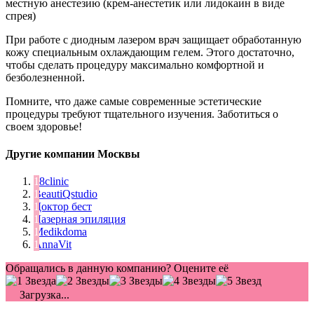
местную анестезию (крем-анестетик или лидокаин в виде
спрея)
При работе с диодным лазером врач защищает обработанную
кожу специальным охлаждающим гелем. Этого достаточно,
чтобы сделать процедуру максимально комфортной и
безболезненной.
Помните, что даже самые современные эстетические
процедуры требуют тщательного изучения. Заботиться о
своем здоровье!
Другие компании Москвы
88clinic
BeautiQstudio
Доктор бест
Лазерная эпиляция
Medikdoma
AnnaVit
Обращались в данную компанию? Оцените её
Загрузка...