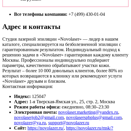
Все телефоны компании:
+7 (499) 430-01-04
Адрес и контакты
Студия лазерной эпиляции «Novolaser» — лидер в нашем
каталоге, специализируется на безболезненной эпиляции с
гарантированным результатом. Индивидуальный подход к
решению задачи в «Novolaser» гарантирован каждому клиенту
Москвы. Профессионалы индивидуально подбирают
параметры, качественно обрабатывают участки кожи.
Результат – более 10 000 довольных клиентов, более 80% из
которых возвращаются в клинику или рекомендуют услуги
«Novolaser» друзьям и близким.
Контактная информация:
Индекс:
125047
Адрес:
1-я Тверская-Ямская ул., 25, стр. 2, Москва
Режим работы офиса:
ежедневно, 08:30–23:30
Электронная почта:
novolaser.marketing@yandex.ru
,
novolaserjob2@gmail.com
,
novolaserspbplus@gmail.com
,
novolazer@ya.ru
,
support@novolazer.ru
Сайт:
https://novolazer.ru/
,
https://novolazer.ru/msk/?