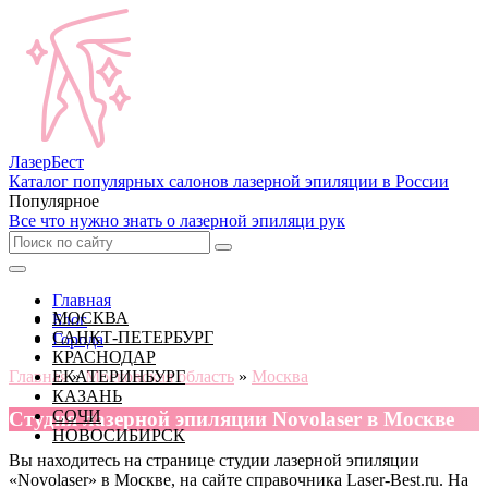
Лазер
Бест
Каталог популярных салонов лазерной эпиляции в России
Популярное
Все что нужно знать о лазерной эпиляци рук
Главная
МОСКВА
Блог
САНКТ-ПЕТЕРБУРГ
Города
КРАСНОДАР
Главная
ЕКАТЕРИНБУРГ
»
Московская область
»
Москва
КАЗАНЬ
СОЧИ
Cтудия лазерной эпиляции Novolaser в Москве
НОВОСИБИРСК
Вы находитесь на странице студии лазерной эпиляции
«Novolaser» в Москве, на сайте справочника Laser-Best.ru. На