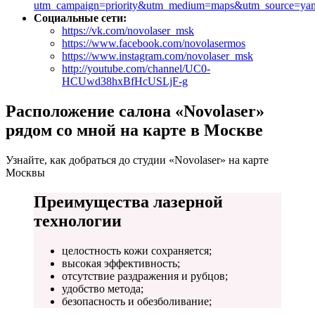
utm_campaign=priority&utm_medium=maps&utm_source=ya
Социальные сети:
https://vk.com/novolaser_msk
https://www.facebook.com/novolasermos
https://www.instagram.com/novolaser_msk
http://youtube.com/channel/UC0-
HCUwd38hxBfHcUSLjF-g
Расположение салона «Novolaser»
рядом со мной на карте в Москве
Узнайте, как добраться до студии «Novolaser» на карте
Москвы
Преимущества лазерной
технологии
целостность кожи сохраняется;
высокая эффективность;
отсутствие раздражения и рубцов;
удобство метода;
безопасность и обезболивание;