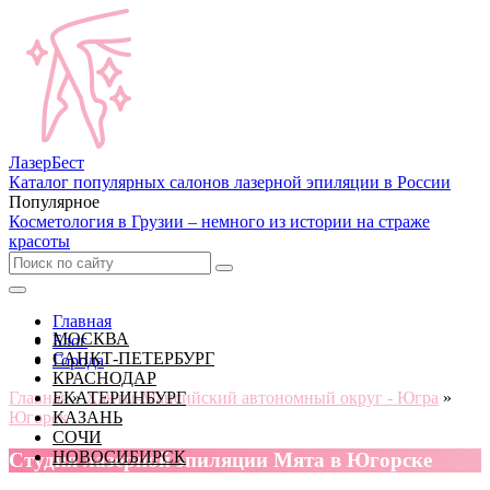
Лазер
Бест
Каталог популярных салонов лазерной эпиляции в России
Популярное
Косметология в Грузии – немного из истории на страже
красоты
Главная
МОСКВА
Блог
САНКТ-ПЕТЕРБУРГ
Города
КРАСНОДАР
Главная
ЕКАТЕРИНБУРГ
»
Ханты-Мансийский автономный округ - Югра
»
Югорск
КАЗАНЬ
СОЧИ
НОВОСИБИРСК
Cтудия лазерной эпиляции Мята в Югорске