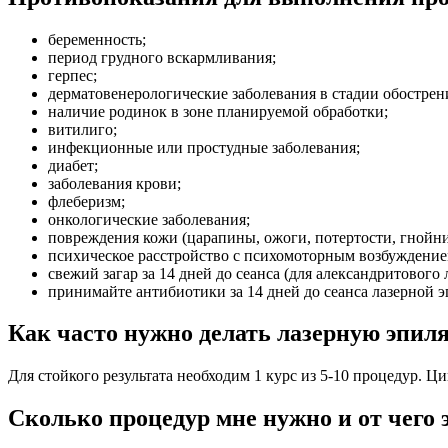
беременность;
период грудного вскармливания;
герпес;
дерматовенерологические заболевания в стадии обострения
наличие родинок в зоне планируемой обработки;
витилиго;
инфекционные или простудные заболевания;
диабет;
заболевания крови;
флеберизм;
онкологические заболевания;
повреждения кожи (царапины, ожоги, потертости, гнойнич
психическое расстройство с психомоторным возбуждением
свежий загар за 14 дней до сеанса (для александритового л
принимайте антибиотики за 14 дней до сеанса лазерной 
Как часто нужно делать лазерную эпил
Для стойкого результата необходим 1 курс из 5-10 процедур. Ц
Сколько процедур мне нужно и от чего 