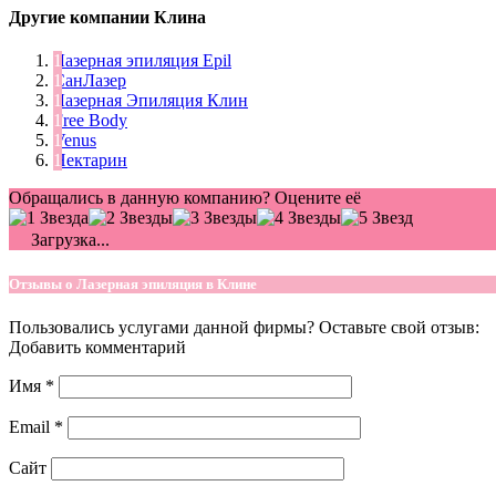
Другие компании Клина
Лазерная эпиляция Epil
СанЛазер
Лазерная Эпиляция Клин
Free Body
Venus
Нектарин
Обращались в данную компанию? Оцените её
Загрузка...
Отзывы о Лазерная эпиляция в Клине
Пользовались услугами данной фирмы? Оставьте свой отзыв:
Добавить комментарий
Имя
*
Email
*
Сайт