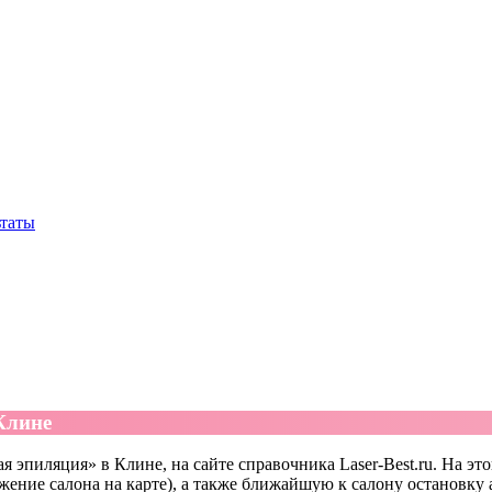
ьтаты
Клине
 эпиляция» в Клине, на сайте справочника Laser-Best.ru. На это
жение салона на карте), а также ближайшую к салону остановку 