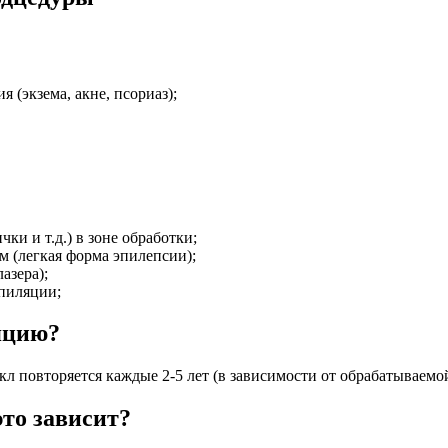
 (экзема, акне, псориаз);
ки и т.д.) в зоне обработки;
 (легкая форма эпилепсии);
азера);
эпиляции;
яцию?
икл повторяется каждые 2-5 лет (в зависимости от обрабатываемой
это зависит?