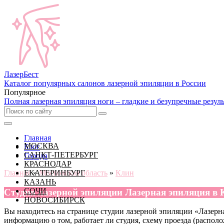
Лазер
Бест
Каталог популярных салонов лазерной эпиляции в России
Популярное
Полная лазерная эпиляция ноги – гладкие и безупречные резул
Главная
МОСКВА
Блог
САНКТ-ПЕТЕРБУРГ
Города
КРАСНОДАР
Главная
ЕКАТЕРИНБУРГ
»
Московская область
»
Клин
КАЗАНЬ
СОЧИ
Cтудия лазерной эпиляции Лазерная эпиляция в 
НОВОСИБИРСК
Вы находитесь на странице студии лазерной эпиляции «Лазерная
информацию о том, работает ли студия, схему проезда (располо