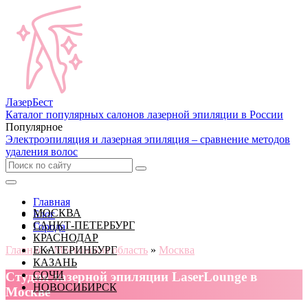
Лазер
Бест
Каталог популярных салонов лазерной эпиляции в России
Популярное
Электроэпиляция и лазерная эпиляция – сравнение методов
удаления волос
Главная
МОСКВА
Блог
САНКТ-ПЕТЕРБУРГ
Города
КРАСНОДАР
Главная
ЕКАТЕРИНБУРГ
»
Московская область
»
Москва
КАЗАНЬ
СОЧИ
Cтудия лазерной эпиляции LaserLounge в
НОВОСИБИРСК
Москве