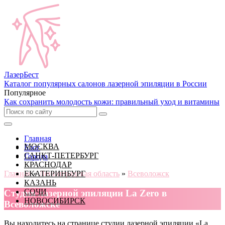
Лазер
Бест
Каталог популярных салонов лазерной эпиляции в России
Популярное
Как сохранить молодость кожи: правильный уход и витамины
Главная
МОСКВА
Блог
САНКТ-ПЕТЕРБУРГ
Города
КРАСНОДАР
Главная
ЕКАТЕРИНБУРГ
»
Ленинградская область
»
Всеволожск
КАЗАНЬ
СОЧИ
Cтудия лазерной эпиляции La Zero в
НОВОСИБИРСК
Всеволожске
Вы находитесь на странице студии лазерной эпиляции «La