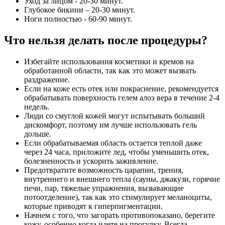
Уход за лицом - 20-30 минут.
Глубокое бикини – 20-30 минут.
Ноги полностью - 60-90 минут.
Что нельзя делать после процедуры?
Избегайте использования косметики и кремов на
обработанной области, так как это может вызвать
раздражение.
Если на коже есть отек или покраснение, рекомендуется
обрабатывать поверхность гелем алоэ вера в течение 2-4
недель.
Люди со смуглой кожей могут испытывать больший
дискомфорт, поэтому им лучше использовать гель
дольше.
Если обрабатываемая область остается теплой даже
через 24 часа, приложите лед, чтобы уменьшить отек,
болезненность и ускорить заживление.
Предотвратите возможность царапин, трения,
внутреннего и внешнего тепла (сауны, джакузи, горячие
печи, пар, тяжелые упражнения, вызывающие
потоотделение), так как это стимулирует меланоциты,
которые приводят к гиперпигментации.
Начнем с того, что загорать противопоказано, берегите
кожу, особенно когда идете на прогулку. Всегда