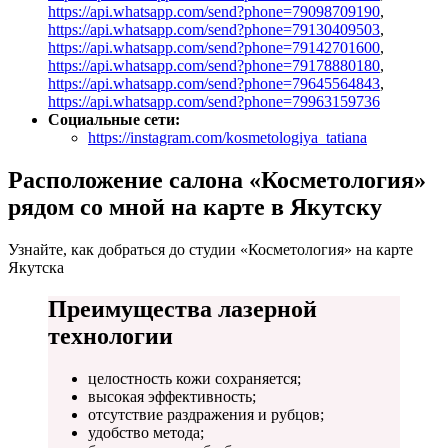
https://api.whatsapp.com/send?phone=79098709190
,
https://api.whatsapp.com/send?phone=79130409503
,
https://api.whatsapp.com/send?phone=79142701600
,
https://api.whatsapp.com/send?phone=79178880180
,
https://api.whatsapp.com/send?phone=79645564843
,
https://api.whatsapp.com/send?phone=79963159736
Социальные сети:
https://instagram.com/kosmetologiya_tatiana
Расположение салона «Косметология»
рядом со мной на карте в Якутску
Узнайте, как добраться до студии «Косметология» на карте
Якутска
Преимущества лазерной
технологии
целостность кожи сохраняется;
высокая эффективность;
отсутствие раздражения и рубцов;
удобство метода;