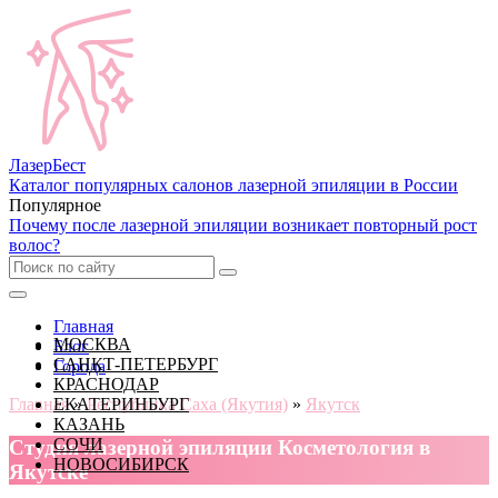
Лазер
Бест
Каталог популярных салонов лазерной эпиляции в России
Популярное
Почему после лазерной эпиляции возникает повторный рост
волос?
Главная
МОСКВА
Блог
САНКТ-ПЕТЕРБУРГ
Города
КРАСНОДАР
Главная
ЕКАТЕРИНБУРГ
»
Республика Саха (Якутия)
»
Якутск
КАЗАНЬ
СОЧИ
Cтудия лазерной эпиляции Косметология в
НОВОСИБИРСК
Якутске