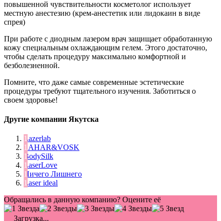
повышенной чувствительности косметолог использует
местную анестезию (крем-анестетик или лидокаин в виде
спрея)
При работе с диодным лазером врач защищает обработанную
кожу специальным охлаждающим гелем. Этого достаточно,
чтобы сделать процедуру максимально комфортной и
безболезненной.
Помните, что даже самые современные эстетические
процедуры требуют тщательного изучения. Заботиться о
своем здоровье!
Другие компании Якутска
Lazеrlab
SAHAR&VOSK
BodySilk
LaserLove
Ничего Лишнего
Laser ideal
Обращались в данную компанию? Оцените её
Загрузка...