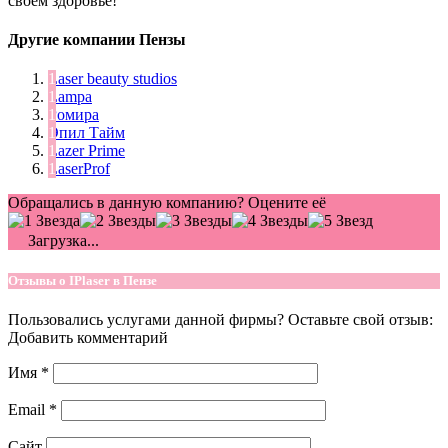
своем здоровье!
Другие компании Пензы
Laser beauty studios
Lampa
Ромира
Эпил Тайм
Lazer Prime
LaserProf
Обращались в данную компанию? Оцените её
Загрузка...
Отзывы о IPlaser в Пензе
Пользовались услугами данной фирмы? Оставьте свой отзыв:
Добавить комментарий
Имя
*
Email
*
Сайт