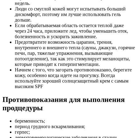
недель.
Люди со смуглой кожей могут испытывать больший
дискомфорт, поэтому им лучше использовать гель
дольше.
Если обрабатываемая область остается теплой даже
через 24 часа, приложите лед, чтобы уменьшить отек,
болезненность и ускорить заживление.
Предотвратите возможность царапин, трения,
внутреннего и внешнего тепла (сауны, джакузи, горячие
печи, пар, тяжелые упражнения, вызывающие
потоотделение), так как это стимулирует меланоциты,
которые приводят к гиперпигментации.
Начнем с того, что загорать противопоказано, берегите
кожу, особенно когда идете на прогулку. Всегда
используйте хороший солнцезащитный крем с самым
высоким SPF
Противопоказания для выполнения
продцедуры
беременность;
период грудного вскармливания;
герпес;
дерматовенерологические заболевания в стадии