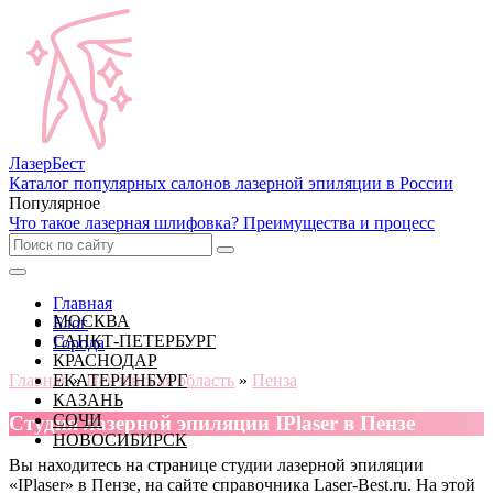
Лазер
Бест
Каталог популярных салонов лазерной эпиляции в России
Популярное
Что такое лазерная шлифовка? Преимущества и процесс
Главная
МОСКВА
Блог
САНКТ-ПЕТЕРБУРГ
Города
КРАСНОДАР
Главная
ЕКАТЕРИНБУРГ
»
Пензенская область
»
Пенза
КАЗАНЬ
СОЧИ
Cтудия лазерной эпиляции IPlaser в Пензе
НОВОСИБИРСК
Вы находитесь на странице студии лазерной эпиляции
«IPlaser» в Пензе, на сайте справочника Laser-Best.ru. На этой