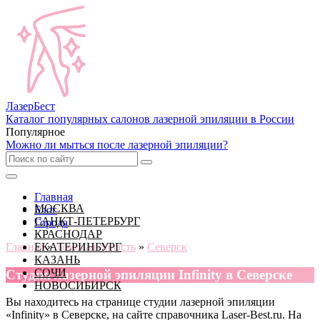
Лазер
Бест
Каталог популярных салонов лазерной эпиляции в России
Популярное
Можно ли мыться после лазерной эпиляции?
Главная
МОСКВА
Блог
САНКТ-ПЕТЕРБУРГ
Города
КРАСНОДАР
Главная
ЕКАТЕРИНБУРГ
»
Томская область
»
Северск
КАЗАНЬ
СОЧИ
Cтудия лазерной эпиляции Infinity в Северске
НОВОСИБИРСК
Вы находитесь на странице студии лазерной эпиляции
«Infinity» в Северске, на сайте справочника Laser-Best.ru. На