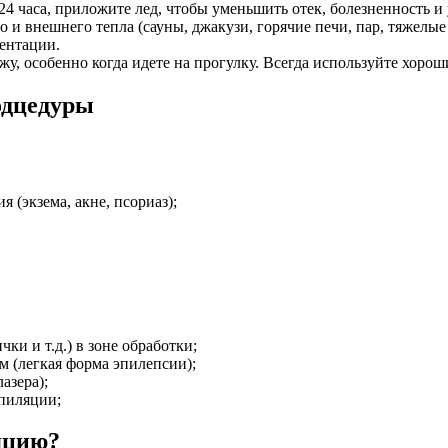
 24 часа, приложите лед, чтобы уменьшить отек, болезненность и
 и внешнего тепла (сауны, джакузи, горячие печи, пар, тяжелы
ентации.
кожу, особенно когда идете на прогулку. Всегда используйте хо
одцедуры
 (экзема, акне, псориаз);
ки и т.д.) в зоне обработки;
 (легкая форма эпилепсии);
азера);
эпиляции;
яцию?