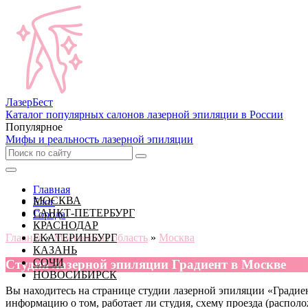
Лазер
Бест
Каталог популярных салонов лазерной эпиляции в России
Популярное
Мифы и реальность лазерной эпиляции
Главная
МОСКВА
Блог
САНКТ-ПЕТЕРБУРГ
Города
КРАСНОДАР
Главная
ЕКАТЕРИНБУРГ
»
Московская область
»
Москва
КАЗАНЬ
СОЧИ
Cтудия лазерной эпиляции Градиент в Москве
НОВОСИБИРСК
Вы находитесь на странице студии лазерной эпиляции «Градиент
информацию о том, работает ли студия, схему проезда (располо