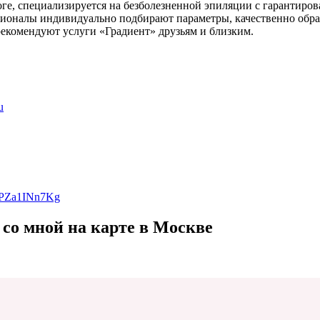
ге, специализируется на безболезненной эпиляции с гарантиро
ионалы индивидуально подбирают параметры, качественно обраба
рекомендуют услуги «Градиент» друзьям и близким.
u
CPZa1INn7Kg
 со мной на карте в Москве