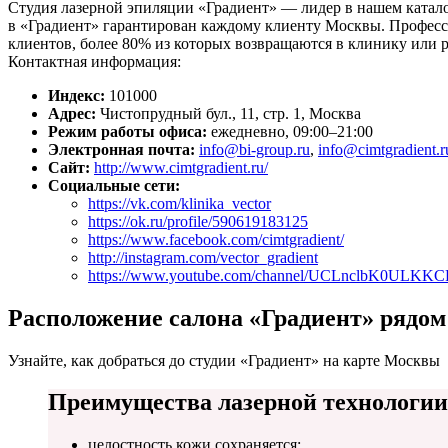
Студия лазерной эпиляции «Градиент» — лидер в нашем катало
в «Градиент» гарантирован каждому клиенту Москвы. Професс
клиентов, более 80% из которых возвращаются в клинику или 
Контактная информация:
Индекс:
101000
Адрес:
Чистопрудный бул., 11, стр. 1, Москва
Режим работы офиса:
ежедневно, 09:00–21:00
Электронная почта:
info@bi-group.ru
,
info@cimtgradient.r
Сайт:
http://www.cimtgradient.ru/
Социальные сети:
https://vk.com/klinika_vector
https://ok.ru/profile/590619183125
https://www.facebook.com/cimtgradient/
http://instagram.com/vector_gradient
https://www.youtube.com/channel/UCLnclbK0ULKK
Расположение салона «Градиент» рядом
Узнайте, как добраться до студии «Градиент» на карте Москвы
Преимущества лазерной технологии
целостность кожи сохраняется;