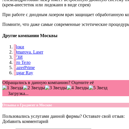
(крем-анестетик или лидокаин в виде спрея)
При работе с диодным лазером врач защищает обработанную к
Помните, что даже самые современные эстетические процедуры 
Другие компании Москвы
Доки
Omarova. Laser
УЗИ
Pro Тело
LazerPrime
Sugar Ray
Обращались в данную компанию? Оцените её
Загрузка...
Отзывы о Градиент в Москве
Пользовались услугами данной фирмы? Оставьте свой отзыв:
Добавить комментарий