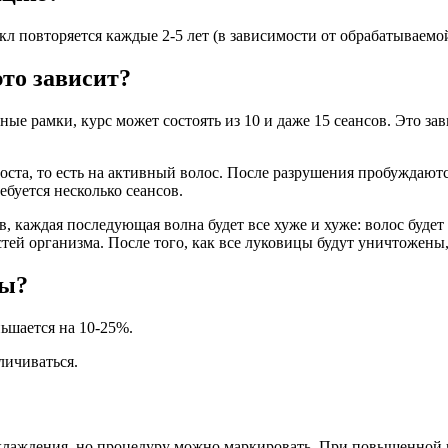
икл повторяется каждые 2-5 лет (в зависимости от обрабатываемой
это зависит?
ные рамки, курс может состоять из 10 и даже 15 сеансов. Это за
роста, то есть на активный волос. После разрушения пробуждают
ебуется несколько сеансов.
, каждая последующая волна будет все хуже и хуже: волос будет
й организма. После того, как все луковицы будут уничтожены, 
ры?
ньшается на 10-25%.
личиваться.
лаждения, но процедуру можно маркировать. При повышенной ч