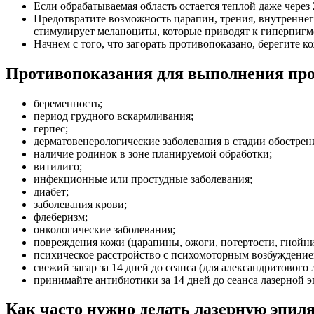
Если обрабатываемая область остается теплой даже через
Предотвратите возможность царапин, трения, внутреннего
стимулирует меланоциты, которые приводят к гиперпигм
Начнем с того, что загорать противопоказано, берегите 
Противопоказания для выполнения пр
беременность;
период грудного вскармливания;
герпес;
дерматовенерологические заболевания в стадии обострения
наличие родинок в зоне планируемой обработки;
витилиго;
инфекционные или простудные заболевания;
диабет;
заболевания крови;
флеберизм;
онкологические заболевания;
повреждения кожи (царапины, ожоги, потертости, гнойнич
психическое расстройство с психомоторным возбуждением
свежий загар за 14 дней до сеанса (для александритового л
принимайте антибиотики за 14 дней до сеанса лазерной 
Как часто нужно делать лазерную эпил