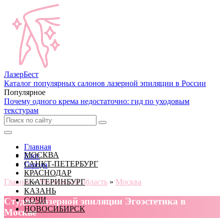
Лазер
Бест
Каталог популярных салонов лазерной эпиляции в России
Популярное
Почему одного крема недостаточно: гид по уходовым
текстурам
Главная
МОСКВА
Блог
САНКТ-ПЕТЕРБУРГ
Города
КРАСНОДАР
Главная
ЕКАТЕРИНБУРГ
»
Московская область
»
Москва
КАЗАНЬ
СОЧИ
Cтудия лазерной эпиляции Эгоэстетика в
НОВОСИБИРСК
Москве