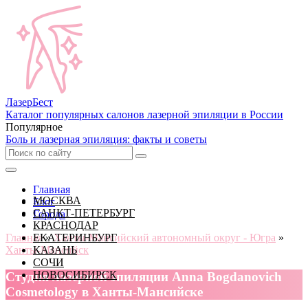
Лазер
Бест
Каталог популярных салонов лазерной эпиляции в России
Популярное
Боль и лазерная эпиляция: факты и советы
Главная
МОСКВА
Блог
САНКТ-ПЕТЕРБУРГ
Города
КРАСНОДАР
Главная
ЕКАТЕРИНБУРГ
»
Ханты-Мансийский автономный округ - Югра
»
Ханты-Мансийск
КАЗАНЬ
СОЧИ
НОВОСИБИРСК
Cтудия лазерной эпиляции Anna Bogdanovich
Cosmetology в Ханты-Мансийске