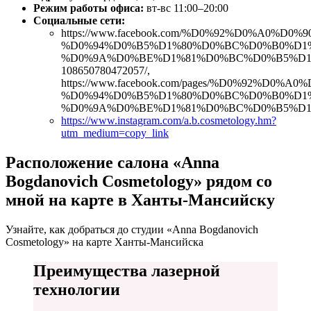
Режим работы офиса:
вт-вс 11:00–20:00
Социальные сети:
https://www.facebook.com/%D0%92%D0%A0%D0%
%D0%94%D0%B5%D1%80%D0%BC%D0%B0%D1
%D0%9A%D0%BE%D1%81%D0%BC%D0%B5%D1
108650780472057/,
https://www.facebook.com/pages/%D0%92%D0%A
%D0%94%D0%B5%D1%80%D0%BC%D0%B0%D1
%D0%9A%D0%BE%D1%81%D0%BC%D0%B5%D1%8
https://www.instagram.com/a.b.cosmetology.hm?
utm_medium=copy_link
Расположение салона «Anna
Bogdanovich Cosmetology» рядом со
мной на карте в Ханты-Мансийску
Узнайте, как добраться до студии «Anna Bogdanovich
Cosmetology» на карте Ханты-Мансийска
Преимущества лазерной
технологии