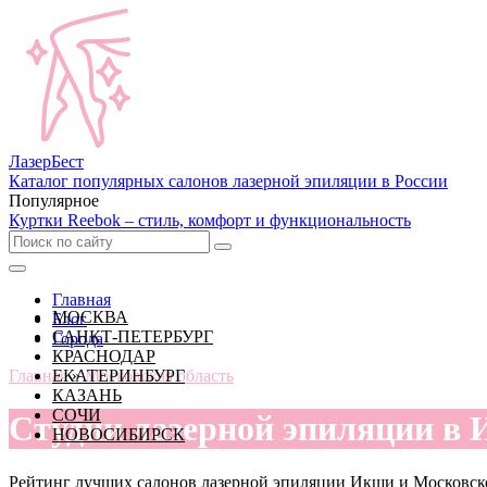
Лазер
Бест
Каталог популярных салонов лазерной эпиляции в России
Популярное
Куртки Reebok – стиль, комфорт и функциональность
Главная
МОСКВА
Блог
САНКТ-ПЕТЕРБУРГ
Города
КРАСНОДАР
Главная
ЕКАТЕРИНБУРГ
»
Московская область
КАЗАНЬ
СОЧИ
Студии лазерной эпиляции в 
НОВОСИБИРСК
Рейтинг лучших салонов лазерной эпиляции Икши и Московск