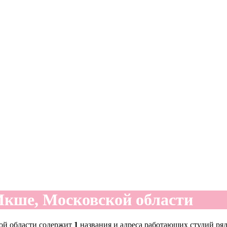
Икше, Московской области
ой области содержит
1
названия и адреса работающих студий ряд