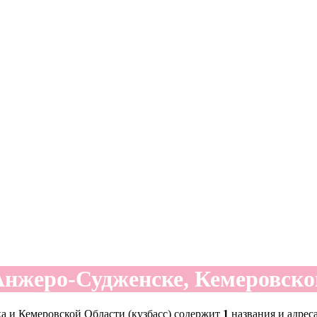
Анжеро-Судженске, Кемеровской
 и Кемеровской Области (кузбасс) содержит
1
названия и адрес