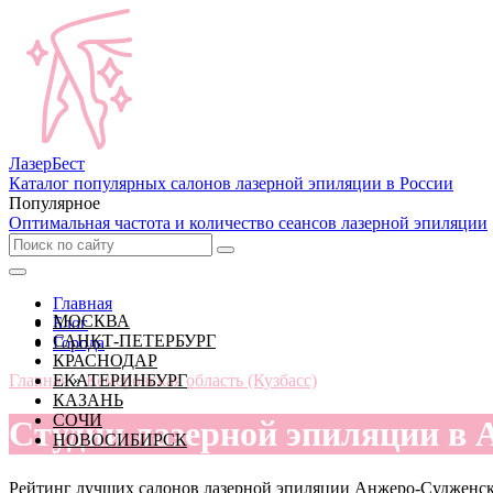
Лазер
Бест
Каталог популярных салонов лазерной эпиляции в России
Популярное
Оптимальная частота и количество сеансов лазерной эпиляции
Главная
МОСКВА
Блог
САНКТ-ПЕТЕРБУРГ
Города
КРАСНОДАР
Главная
ЕКАТЕРИНБУРГ
»
Кемеровская область (Кузбасс)
КАЗАНЬ
СОЧИ
Студии лазерной эпиляции в 
НОВОСИБИРСК
Рейтинг лучших салонов лазерной эпиляции Анжеро-Судженска